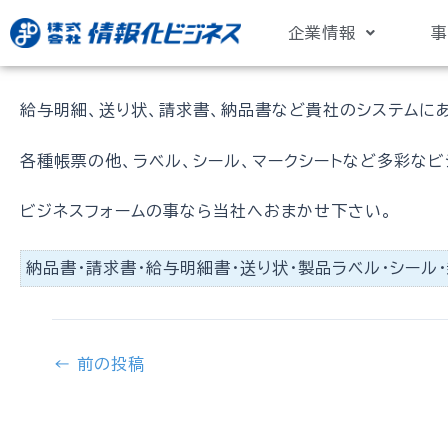
内
投
企業情報
事
容
稿
を
ナ
ス
ビ
給与明細、送り状、請求書、納品書など貴社のシステムに
キ
ゲ
ッ
ー
各種帳票の他、ラベル、シール、マークシートなど多彩な
プ
シ
ョ
ン
ビジネスフォームの事なら当社へおまかせ下さい。
納品書・請求書・給与明細書・送り状・製品ラベル・シール・
←
前の投稿