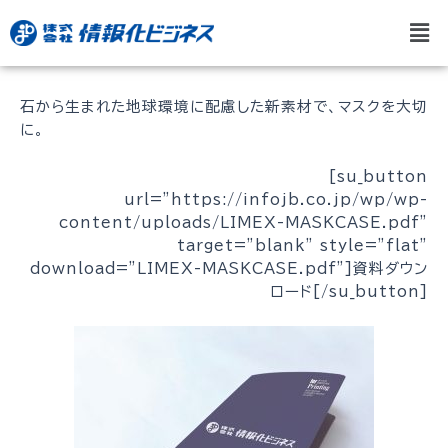
内
投
メ
容
稿
ニ
を
ナ
ュ
ス
ビ
ー
キ
ゲ
石から生まれた地球環境に配慮した新素材で、マスクを大切
ッ
ー
に。
プ
シ
ョ
[su_button
ン
url=”https://infojb.co.jp/wp/wp-
content/uploads/LIMEX-MASKCASE.pdf”
target=”blank” style=”flat”
download=”LIMEX-MASKCASE.pdf”]資料ダウン
ロード[/su_button]