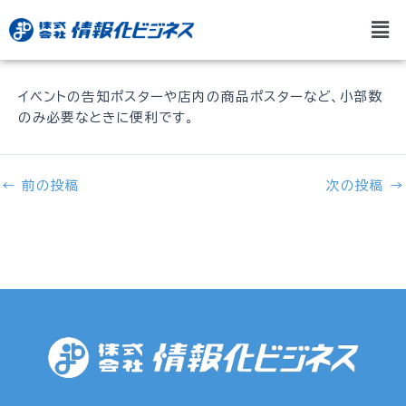
内
投
メ
容
稿
ニ
を
ナ
ュ
ス
ビ
ー
キ
ゲ
イベントの告知ポスターや店内の商品ポスターなど、小部数
ッ
ー
のみ必要なときに便利です。
プ
シ
ョ
ン
←
前の投稿
次の投稿
→